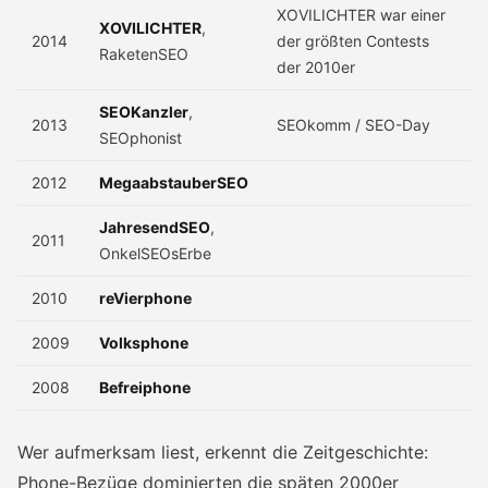
XOVILICHTER war einer
XOVILICHTER
,
2014
der größten Contests
RaketenSEO
der 2010er
SEOKanzler
,
2013
SEOkomm / SEO-Day
SEOphonist
2012
MegaabstauberSEO
JahresendSEO
,
2011
OnkelSEOsErbe
2010
reVierphone
2009
Volksphone
2008
Befreiphone
Wer aufmerksam liest, erkennt die Zeitgeschichte:
Phone-Bezüge dominierten die späten 2000er