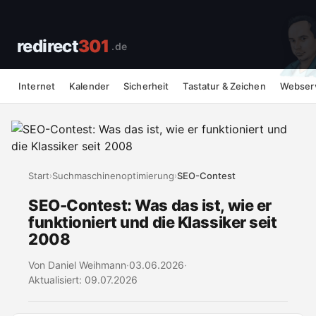
redirect
301
.de
Internet
Kalender
Sicherheit
Tastatur & Zeichen
Webser
Start
Suchmaschinenoptimierung
SEO-Contest
›
›
SEO-Contest: Was das ist, wie er
funktioniert und die Klassiker seit
2008
Von Daniel Weihmann
·
03.06.2026
·
Aktualisiert: 09.07.2026