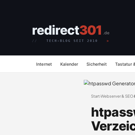
redirect
301
.de
TECH-BLOG SEIT 2010
Internet
Kalender
Sicherheit
Tastatur 
Start
Webserver & SEO
›
›
htpass
Verzei