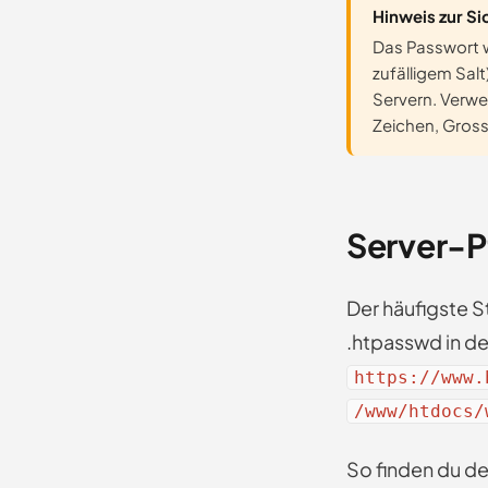
Hinweis zur Si
Das Passwort 
zufälligem Sal
Servern. Verwe
Zeichen, Gross
Server-P
Der häufigste S
.htpasswd in d
https://www.
/www/htdocs/
So finden du de