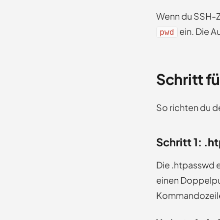
Wenn du SSH-Zu
ein. Die A
pwd
Schritt f
So richten du de
Schritt 1: .
Die .htpasswd 
einen Doppelpu
Kommandozeile 