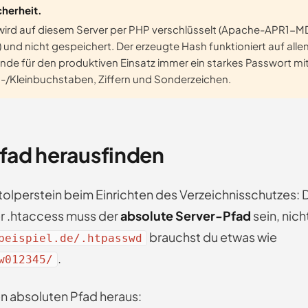
cherheit.
wird auf diesem Server per PHP verschlüsselt (Apache-APR1-M
t) und nicht gespeichert. Der erzeugte Hash funktioniert auf all
nde für den produktiven Einsatz immer ein starkes Passwort mi
-/Kleinbuchstaben, Ziffern und Sonderzeichen.
fad herausfinden
tolperstein beim Einrichten des Verzeichnisschutzes: D
er .htaccess muss der
absolute Server-Pfad
sein, nich
brauchst du etwas wie
beispiel.de/.htpasswd
.
w012345/
n absoluten Pfad heraus: