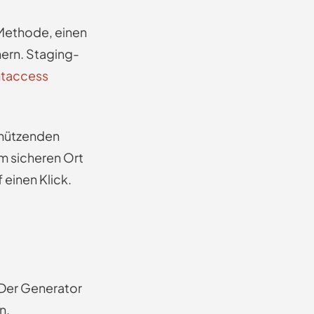
 Methode, einen
ern. Staging-
htaccess
schützenden
m sicheren Ort
 einen Klick.
 Der Generator
n.