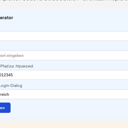
erator
-Pfad zur .htpasswd
Login-Dialog
gen