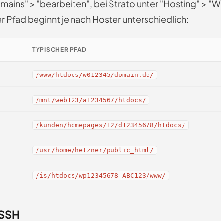
omains" > "bearbeiten", bei Strato unter "Hosting" > 
r Pfad beginnt je nach Hoster unterschiedlich:
TYPISCHER PFAD
/www/htdocs/w012345/domain.de/
/mnt/web123/a1234567/htdocs/
/kunden/homepages/12/d12345678/htdocs/
/usr/home/hetzner/public_html/
/is/htdocs/wp12345678_ABC123/www/
 SSH