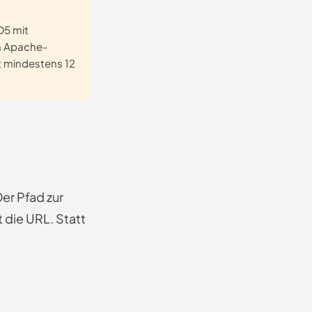
D5 mit
en Apache-
t mindestens 12
er Pfad zur
t die URL. Statt