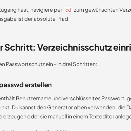
gang hast, navigiere per
zum gewünschten Verze
cd
usgabe ist der absolute Pfad.
ür Schritt: Verzeichnisschutz ein
n Passwortschutz ein - in drei Schritten:
htpasswd erstellen
enthält Benutzername und verschlüsseltes Passwort, g
nkt. Du kannst den Generator oben verwenden, die Da
erzeugen oder sie manuell in einem Texteditor anleg