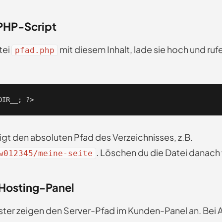
PHP-Script
tei
mit diesem Inhalt, lade sie hoch und ruf
pfad.php
DIR__; ?>
gt den absoluten Pfad des Verzeichnisses, z.B.
. Löschen du die Datei danach
w012345/meine-seite
Hosting-Panel
ter zeigen den Server-Pfad im Kunden-Panel an. Bei All