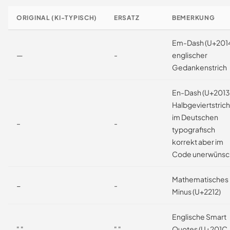
ORIGINAL (KI-TYPISCH)
ERSATZ
BEMERKUNG
Em-Dash (U+2014
—
-
englischer
Gedankenstrich
En-Dash (U+2013
Halbgeviertstrich
im Deutschen
–
-
typografisch
korrekt aber im
Code unerwünsc
Mathematisches
−
-
Minus (U+2212)
Englische Smart
" "
" "
Quotes (U+201C,