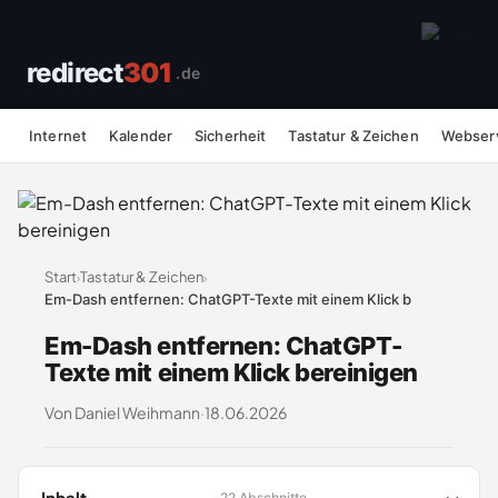
redirect
301
.de
Internet
Kalender
Sicherheit
Tastatur & Zeichen
Webser
Start
Tastatur & Zeichen
›
›
Em-Dash entfernen: ChatGPT-Texte mit einem Klick b
Em-Dash entfernen: ChatGPT-
Texte mit einem Klick bereinigen
Von Daniel Weihmann
·
18.06.2026
Inhalt
22 Abschnitte