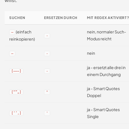
willst.
SUCHEN
ERSETZEN DURCH
MIT REGEX AKTIVIERT
(einfach
nein, normaler Such-
—
-
Modus reicht
reinkopieren)
nein
–
-
ja - ersetzt alle drei in
[—–−]
-
einem Durchgang
ja - Smart Quotes
[“”„]
"
Doppel
ja - Smart Quotes
[‘’‚]
'
Single