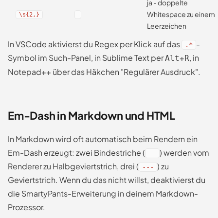
ja - doppelte
Whitespace zu einem
\s{2,}
Leerzeichen
In VSCode aktivierst du Regex per Klick auf das
-
.*
Symbol im Such-Panel, in Sublime Text per
+
, in
Alt
R
Notepad++ über das Häkchen "Regulärer Ausdruck".
Em-Dash in Markdown und HTML
In Markdown wird oft automatisch beim Rendern ein
Em-Dash erzeugt: zwei Bindestriche (
) werden vom
--
Renderer zu Halbgeviertstrich, drei (
) zu
---
Geviertstrich. Wenn du das nicht willst, deaktivierst du
die SmartyPants-Erweiterung in deinem Markdown-
Prozessor.