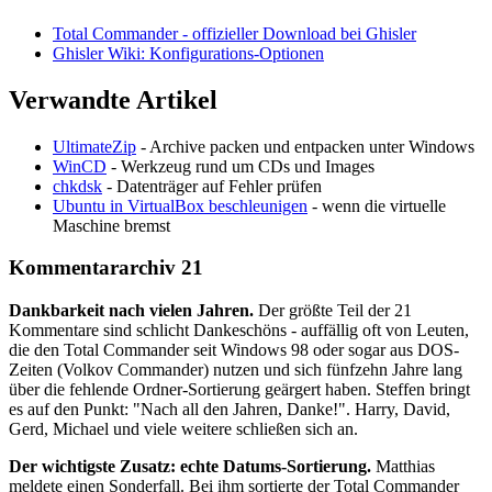
Total Commander - offizieller Download bei Ghisler
Ghisler Wiki: Konfigurations-Optionen
Verwandte Artikel
UltimateZip
- Archive packen und entpacken unter Windows
WinCD
- Werkzeug rund um CDs und Images
chkdsk
- Datenträger auf Fehler prüfen
Ubuntu in VirtualBox beschleunigen
- wenn die virtuelle
Maschine bremst
Kommentararchiv
21
Dankbarkeit nach vielen Jahren.
Der größte Teil der 21
Kommentare sind schlicht Dankeschöns - auffällig oft von Leuten,
die den Total Commander seit Windows 98 oder sogar aus DOS-
Zeiten (Volkov Commander) nutzen und sich fünfzehn Jahre lang
über die fehlende Ordner-Sortierung geärgert haben. Steffen bringt
es auf den Punkt: "Nach all den Jahren, Danke!". Harry, David,
Gerd, Michael und viele weitere schließen sich an.
Der wichtigste Zusatz: echte Datums-Sortierung.
Matthias
meldete einen Sonderfall. Bei ihm sortierte der Total Commander