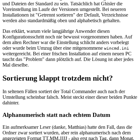
und Dateien der Standard zu sein. Tatsächlich hat Ghisler die
Voreinstellung im Laufe der Versionen umgestellt. Bei neueren
Installationen ist "Getrennt sortieren" der Default, Verzeichnisse
werden also standardmäßig oben und alphabetisch gehalten.
Das erklärt, warum viele langjährige Anwender diesen
Konfigurationsschritt noch nie bewusst vorgenommen haben. Auf
dem alten Rechner war die Einstellung schlicht anders vorbelegt
oder wurde beim Umzug über eine mitgenommene
wincmd.ini
weitergereicht. Bei einer frischen Installation auf einem neuen PC
taucht das "Problem" dann plötzlich auf. Die Lösung ist aber jedes
Mal dieselbe.
Sortierung klappt trotzdem nicht?
In seltenen Fällen sortiert der Total Commander auch nach der
Umstellung scheinbar falsch. Meist steckt einer dieser beiden Punkte
dahinter.
Alphanumerisch statt nach echtem Datum
Ein aufmerksamer Leser (danke, Matthias) hatte den Fall, dass die
Ordner zwar sortiert wurden, aber rein alphanumerisch nach dem
angezeigten Format TT.MM.JJJJ - also erst nach Tag, dann Monat,