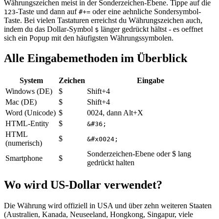
Währungszeichen meist in der Sonderzeichen-Ebene. Tippe auf die
-Taste und dann auf
oder eine aehnliche Sondersymbol-
123
#+=
Taste. Bei vielen Tastaturen erreichst du Währungszeichen auch,
indem du das Dollar-Symbol
länger gedrückt hältst - es oeffnet
$
sich ein Popup mit den häufigsten Währungssymbolen.
Alle Eingabemethoden im Überblick
System
Zeichen
Eingabe
Windows (DE)
$
Shift+4
Mac (DE)
$
Shift+4
Word (Unicode)
$
0024, dann Alt+X
HTML-Entity
$
&#36;
HTML
$
&#x0024;
(numerisch)
Sonderzeichen-Ebene oder $ lang
Smartphone
$
gedrückt halten
Wo wird US-Dollar verwendet?
Die Währung wird offiziell in USA und über zehn weiteren Staaten
(Australien, Kanada, Neuseeland, Hongkong, Singapur, viele