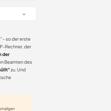
 - so der erste
-XP-Rechner, der
 der
 den Beamten des
üllt"
zu. Und
utsche
damaligen