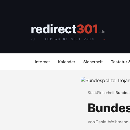
redirect
301
.de
TECH-BLOG SEIT 2010
Internet
Kalender
Sicherheit
Tastatur 
Start
Sicherheit
Bundesp
›
›
Bundes
Von Daniel Weihmann
·