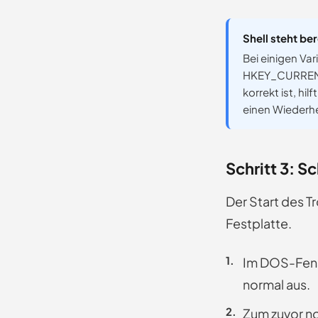
Shell steht be
Bei einigen Var
HKEY_CURRENT_
korrekt ist, h
einen Wiederhe
Schritt 3: S
Der Start des Tr
Festplatte.
Im DOS-Fen
normal aus.
Zum zuvor no