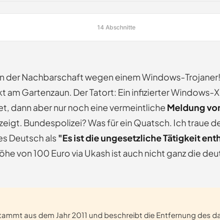
14 Abschnitte
 in der Nachbarschaft wegen einem Windows-Trojaner!"
ekt am Gartenzaun. Der Tatort: Ein infizierter Windows
et, dann aber nur noch eine vermeintliche
Meldung von
zeigt. Bundespolizei? Was für ein Quatsch. Ich traue
es Deutsch als
"Es ist die ungesetzliche Tätigkeit enth
 Höhe von 100 Euro via Ukash ist auch nicht ganz die de
 stammt aus dem Jahr 2011 und beschreibt die Entfernung des 