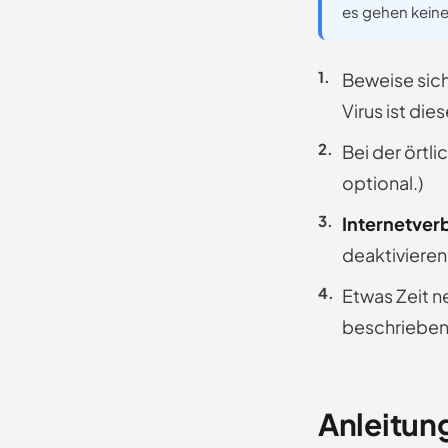
es gehen keine
Beweise sich
Virus ist die
Bei der örtli
optional.)
Internetver
deaktivieren
Etwas Zeit n
beschrieben 
Anleitun