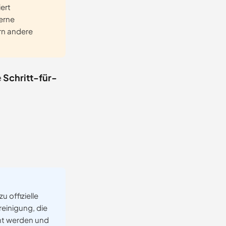
ert
erne
rn andere
e
Schritt-für-
u offizielle
einigung, die
ht werden und