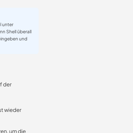
l unter
 Shell überall
ingeben und
f der
st wieder
en, um die