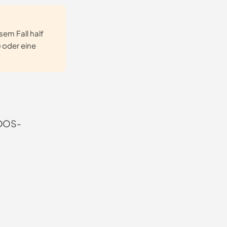
em Fall half
 oder eine
e DOS-