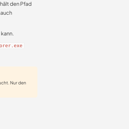
hält den Pfad
 auch
 kann.
orer.exe
ucht. Nur den