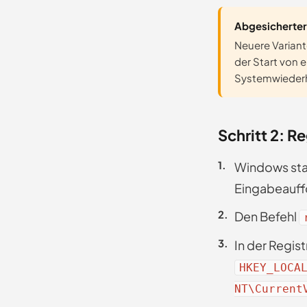
Abgesicherter
Neuere Variant
der Start von 
Systemwiederh
Schritt 2: R
Windows star
Eingabeauffo
Den Befehl
In der Regis
HKEY_LOCA
NT\Current