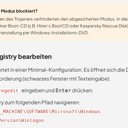
 Modus blockiert?
en des Trojaners verhinderten den abgesicherten Modus. In dies
einer Boot-CD (z.B. Hiren's BootCD oder Kaspersky Rescue Disk)
erstellung per Windows-Installations-DVD.
egistry bearbeiten
tet in einer Minimal-Konfiguration. Es öffnet sich di
rderung (schwarzes Fenster mit Texteingabe).
eingeben und
drücken.
Enter
regedit
try zum folgenden Pfad navigieren:
L_MACHINE\SOFTWARE\Microsoft\Windows
Version\Winlogon