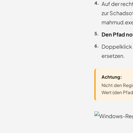
Auf der rech
zur Schadsof
mahmud.exe,
Den Pfad no
Doppelklick
ersetzen.
Achtung:
Nicht den Regi
Wert (den Pfad