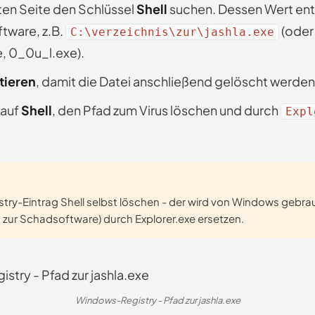
ten Seite den Schlüssel
Shell
suchen. Dessen Wert ent
tware, z.B.
(oder
C:\verzeichnis\zur\jashla.exe
 0_0u_l.exe).
tieren
, damit die Datei anschließend gelöscht werden
 auf
Shell
, den Pfad zum Virus löschen und durch
Expl
stry-Eintrag Shell selbst löschen - der wird von Windows gebra
 zur Schadsoftware) durch Explorer.exe ersetzen.
Windows-Registry - Pfad zur jashla.exe