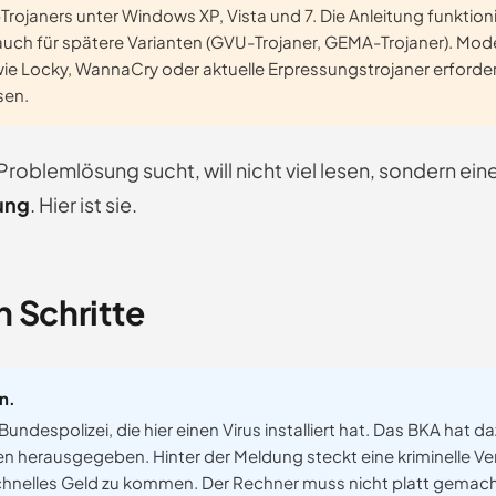
Trojaners unter Windows XP, Vista und 7. Die Anleitung funktioni
auch für spätere Varianten (GVU-Trojaner, GEMA-Trojaner). Mod
e Locky, WannaCry oder aktuelle Erpressungstrojaner erforde
sen.
Problemlösung sucht, will nicht viel lesen, sondern ein
ung
. Hier ist sie.
n Schritte
n.
 Bundespolizei, die hier einen Virus installiert hat. Das BKA hat daz
herausgegeben. Hinter der Meldung steckt eine kriminelle Ver
chnelles Geld zu kommen. Der Rechner muss nicht platt gemac