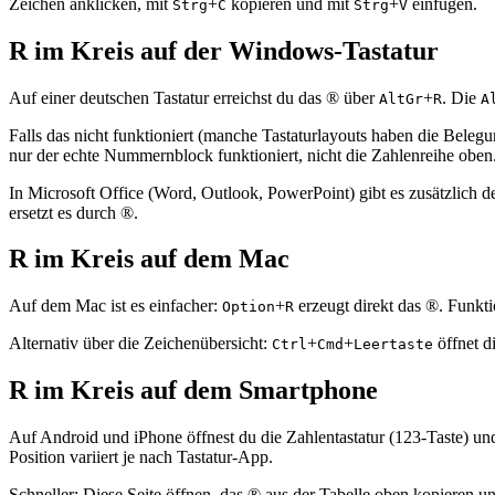
Zeichen anklicken, mit
+
kopieren und mit
+
einfügen.
Strg
C
Strg
V
R im Kreis auf der Windows-Tastatur
Auf einer deutschen Tastatur erreichst du das ® über
+
. Die
AltGr
R
A
Falls das nicht funktioniert (manche Tastaturlayouts haben die Beleg
nur der echte Nummernblock funktioniert, nicht die Zahlenreihe oben
In Microsoft Office (Word, Outlook, PowerPoint) gibt es zusätzlich 
ersetzt es durch ®.
R im Kreis auf dem Mac
Auf dem Mac ist es einfacher:
+
erzeugt direkt das ®. Funktio
Option
R
Alternativ über die Zeichenübersicht:
+
+
öffnet d
Ctrl
Cmd
Leertaste
R im Kreis auf dem Smartphone
Auf Android und iPhone öffnest du die Zahlentastatur (123-Taste) u
Position variiert je nach Tastatur-App.
Schneller: Diese Seite öffnen, das ® aus der Tabelle oben kopieren u