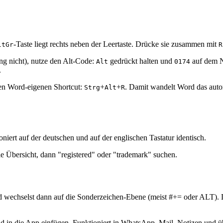
-Taste liegt rechts neben der Leertaste. Drücke sie zusammen mit
ltGr
R
ung nicht), nutze den Alt-Code:
gedrückt halten und
auf dem N
Alt
0174
.
den Word-eigenen Shortcut:
+
+
. Damit wandelt Word das aut
Strg
Alt
R
niert auf der deutschen und auf der englischen Tastatur identisch.
ie Übersicht, dann "registered" oder "trademark" suchen.
nd wechselst dann auf die Sonderzeichen-Ebene (meist #+= oder ALT).
nd in die App einfügen. Funktioniert in WhatsApp, Mail, Notizen und üb