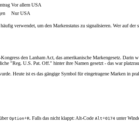
ntrag
Vor allem USA
gen
Nur USA
r häufig verwendet, um den Markenstatus zu signalisieren. Wer auf der si
ongress den Lanham Act, das amerikanische Markengesetz. Darin wurde
iche "Reg. U.S. Pat. Off." hinter ihre Namen gesetzt - das war platzra
 wurde. Heute ist es das gängige Symbol für eingetragene Marken in pr
 über
+
. Falls das nicht klappt: Alt-Code
+
unter Windo
Option
R
Alt
0174