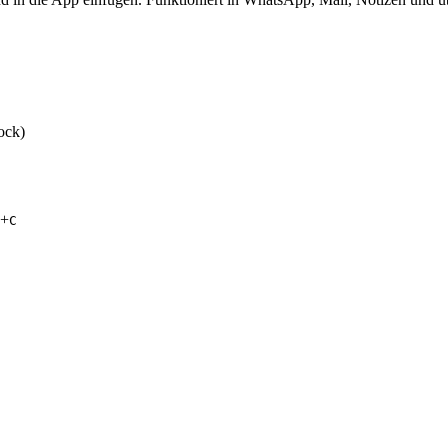
ock)
+
C