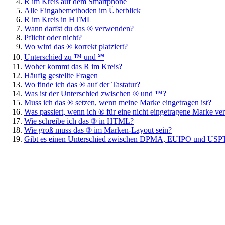
R im Kreis auf dem Smartphone
Alle Eingabemethoden im Überblick
R im Kreis in HTML
Wann darfst du das ® verwenden?
Pflicht oder nicht?
Wo wird das ® korrekt platziert?
Unterschied zu ™ und ℠
Woher kommt das R im Kreis?
Häufig gestellte Fragen
Wo finde ich das ® auf der Tastatur?
Was ist der Unterschied zwischen ® und ™?
Muss ich das ® setzen, wenn meine Marke eingetragen ist?
Was passiert, wenn ich ® für eine nicht eingetragene Marke v
Wie schreibe ich das ® in HTML?
Wie groß muss das ® im Marken-Layout sein?
Gibt es einen Unterschied zwischen DPMA, EUIPO und US