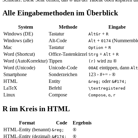
Alle Eingabemethoden im Überblick
System
Methode
Eingabe
Windows (DE)
Tastatur
+
AltGr
R
Windows (alle)
Alt-Code
+
(Nummernbl
Alt
0174
Mac
Tastatur
+
Option
R
Word (Shortcut)
Office-Tastenkürzel
+
+
Strg
Alt
R
Word (AutoKorrektur)
Tippen
wird zu ®
(r)
Word (Unicode)
Unicode-Code
eintippen, dann
00AE
Alt
Smartphone
Sonderzeichen
123 › #+= › ®
HTML
Entity
oder
&reg;
&#174;
LaTeX
Befehl
\textregistered
Linux
Compose
,
,
Compose
o
r
R im Kreis in HTML
Format
Code
Ergebnis
HTML-Entity (benannt)
®
&reg;
HTML-Entity (dezimal)
®
&#174;