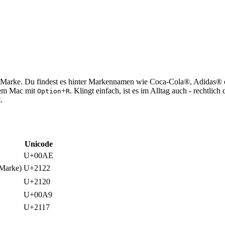
e Marke. Du findest es hinter Markennamen wie Coca-Cola®, Adidas® 
dem Mac mit
+
. Klingt einfach, ist es im Alltag auch - rechtlic
Option
R
.
Unicode
U+00AE
 Marke)
U+2122
U+2120
U+00A9
U+2117