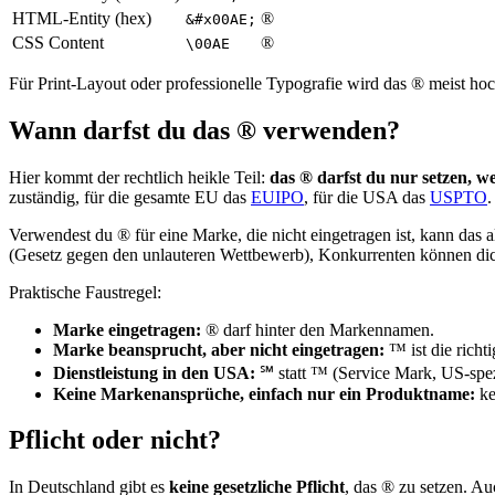
HTML-Entity (hex)
®
&#x00AE;
CSS Content
®
\00AE
Für Print-Layout oder professionelle Typografie wird das ® meist ho
Wann darfst du das ® verwenden?
Hier kommt der rechtlich heikle Teil:
das ® darfst du nur setzen, we
zuständig, für die gesamte EU das
EUIPO
, für die USA das
USPTO
.
Verwendest du ® für eine Marke, die nicht eingetragen ist, kann da
(Gesetz gegen den unlauteren Wettbewerb), Konkurrenten können d
Praktische Faustregel:
Marke eingetragen:
® darf hinter den Markennamen.
Marke beansprucht, aber nicht eingetragen:
™ ist die richt
Dienstleistung in den USA:
℠ statt ™ (Service Mark, US-spez
Keine Markenansprüche, einfach nur ein Produktname:
ke
Pflicht oder nicht?
In Deutschland gibt es
keine gesetzliche Pflicht
, das ® zu setzen. Au