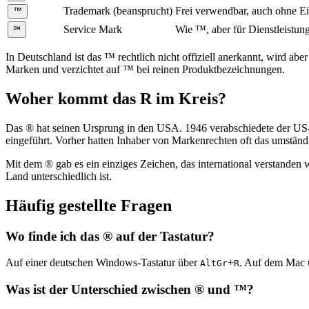
Trademark (beansprucht)
Frei verwendbar, auch ohne Ei
™
Service Mark
Wie ™, aber für Dienstleistun
℠
In Deutschland ist das ™ rechtlich nicht offiziell anerkannt, wird abe
Marken und verzichtet auf ™ bei reinen Produktbezeichnungen.
Woher kommt das R im Kreis?
Das ® hat seinen Ursprung in den USA. 1946 verabschiedete der US-K
eingeführt. Vorher hatten Inhaber von Markenrechten oft das umständl
Mit dem ® gab es ein einziges Zeichen, das international verstanden
Land unterschiedlich ist.
Häufig gestellte Fragen
Wo finde ich das ® auf der Tastatur?
Auf einer deutschen Windows-Tastatur über
+
. Auf dem Mac
AltGr
R
Was ist der Unterschied zwischen ® und ™?